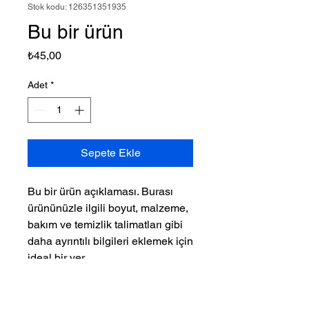
Stok kodu: 126351351935
Bu bir ürün
Fiyat
₺45,00
Adet
*
Sepete Ekle
Bu bir ürün açıklaması. Burası 
ürününüzle ilgili boyut, malzeme, 
bakım ve temizlik talimatları gibi 
daha ayrıntılı bilgileri eklemek için 
ideal bir yer.
ÜRÜN BİLGİLERİ