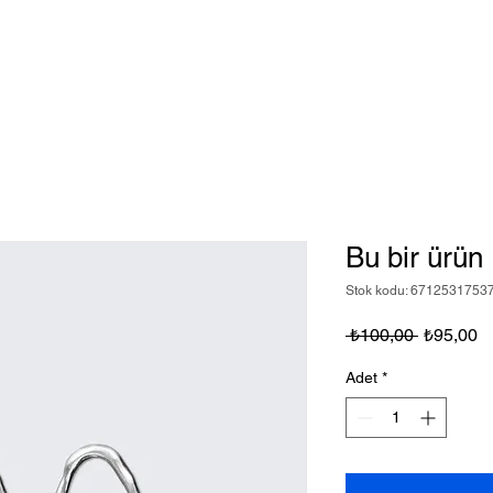
Bu bir ürün
Stok kodu: 6712531753
Normal
İn
 ₺100,00 
₺95,00
Fiyat
Fi
Adet
*